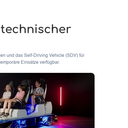
 technischer
en und das Self-Driving Vehicle (SDV) für
 temporäre Einsätze verfügbar.