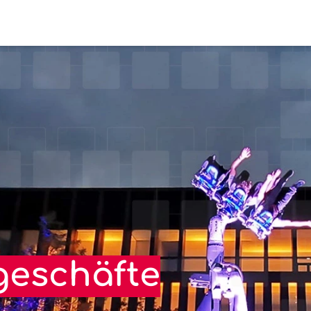
otics
Industry
Medical
Entertainment
Service
geschäfte